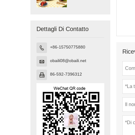
Dettagli Di Contatto
+86-15750775880

Rice
obaili08@obaili.net

86-592-7396312
