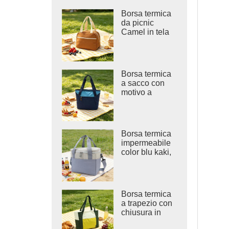
Borsa termica
da picnic
Camel in tela
color terracotta
Borsa termica
a sacco con
motivo a
chevron color
blu navy, da
inserire
all'interno.
Borsa termica
impermeabile
color blu kaki,
ideale per la
spiaggia.
Borsa termica
a trapezio con
chiusura in
velcro.