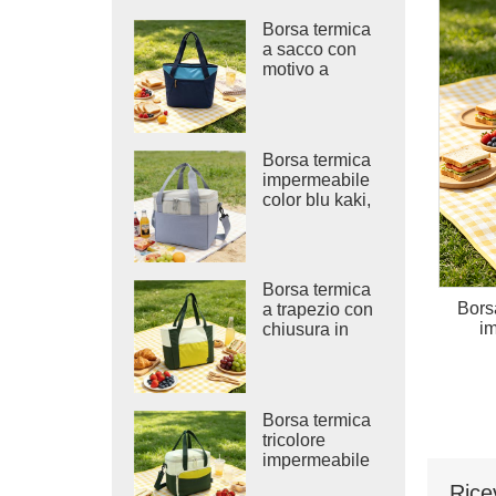
Borsa termica
a sacco con
motivo a
chevron color
blu navy, da
inserire
all'interno.
Borsa termica
impermeabile
color blu kaki,
ideale per la
spiaggia.
Borsa termica
Bors
a trapezio con
im
chiusura in
velcro.
Borsa termica
tricolore
impermeabile
per bevande
Rice