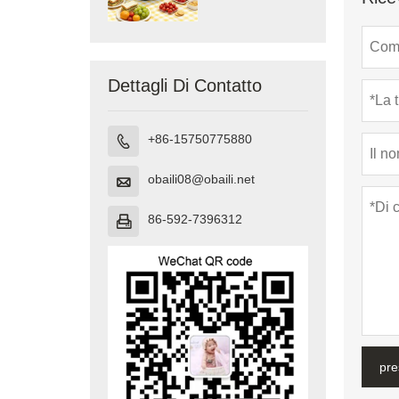
da festival
Dettagli Di Contatto
+86-15750775880

obaili08@obaili.net

86-592-7396312

pre