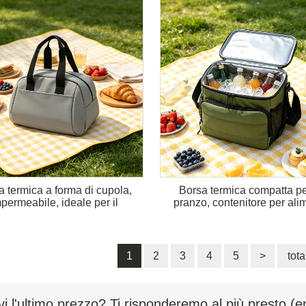
a termica a forma di cupola,
Borsa termica compatta per
permeabile, ideale per il
pranzo, contenitore per ali
pranzo.
1
2
3
4
5
>
tot
vi l'ultimo prezzo? Ti risponderemo al più presto (e