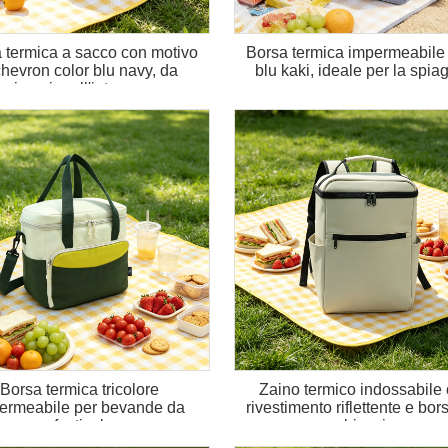
 termica a sacco con motivo
Borsa termica impermeabile 
chevron color blu navy, da
blu kaki, ideale per la spia
inserire all'interno.
Borsa termica tricolore
Zaino termico indossabile
ermeabile per bevande da
rivestimento riflettente e bor
festival
ghiaccio