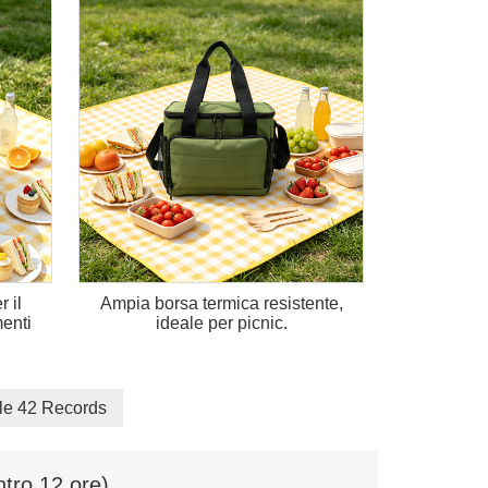
 il
Ampia borsa termica resistente,
menti
ideale per picnic.
ale 42 Records
ntro 12 ore)