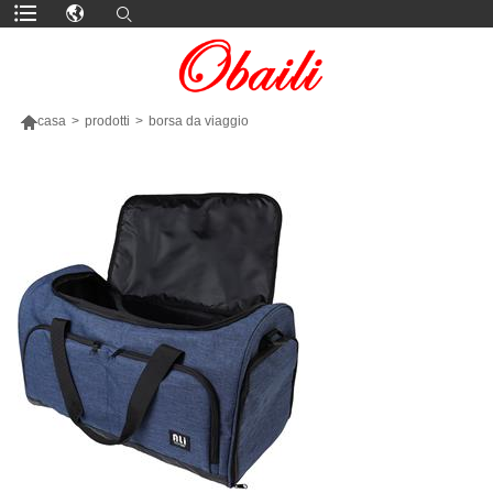

casa
>
prodotti
>
borsa da viaggio
PIÙ PRODOTTI