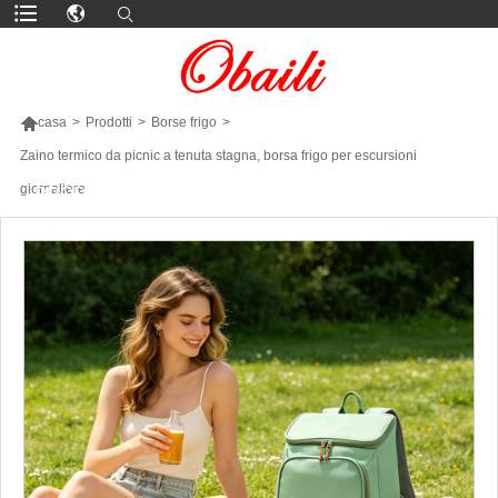

casa
>
Prodotti
>
Borse frigo
>
Zaino termico da picnic a tenuta stagna, borsa frigo per escursioni
giornaliere
PIÙ PRODOTTI