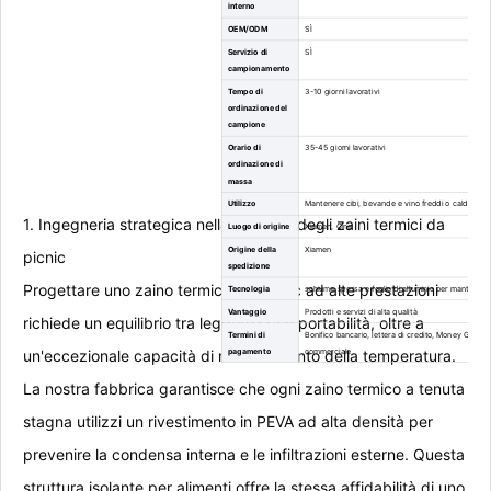
interno
OEM/ODM
SÌ
Servizio di
SÌ
campionamento
Tempo di
3-10 giorni lavorativi
ordinazione del
campione
Orario di
35-45 giorni lavorativi
ordinazione di
massa
Utilizzo
Mantenere cibi, bevande e vino freddi o caldi
1. Ingegneria strategica nella logistica degli zaini termici da
Luogo di origine
Xiamen, Cina
Origine della
Xiamen
picnic
spedizione
Progettare uno zaino termico da picnic ad alte prestazioni
Tecnologia
schiuma spessa e foglio di alluminio per mantenere
Vantaggio
Prodotti e servizi di alta qualità
richiede un equilibrio tra leggerezza e portabilità, oltre a
Termini di
Bonifico bancario, lettera di credito, Money Gram,
pagamento
commerciale
un'eccezionale capacità di mantenimento della temperatura.
La nostra fabbrica garantisce che ogni zaino termico a tenuta
stagna utilizzi un rivestimento in PEVA ad alta densità per
prevenire la condensa interna e le infiltrazioni esterne. Questa
struttura isolante per alimenti offre la stessa affidabilità di uno