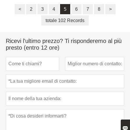
<
2
3
4
5
6
7
8
>
totale 102 Records
Ricevi l'ultimo prezzo? Ti risponderemo al più
presto (entro 12 ore)
