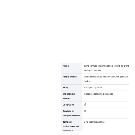
Nome
Zaino termico impermeabile e isolato di grande capa
molteplici tasche.
Parole chiave
Borsa termica isolante con schiuma spessa e foglio
freddo
MOQ
1000 pezzi/colore
Imballaggio
1 pezzo/sacchetto di plastica
interno
OEM/ODM
SÌ
Servizio di
SÌ
campionamento
Tempo di
3-10 giorni lavorativi
ordinazione del
campione