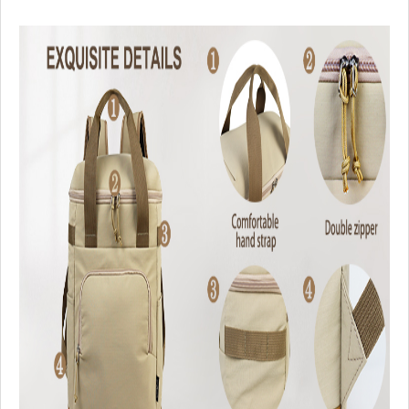
Orario di
35-45 giorni lavorativi
ordinazione di
massa
Utilizzo
Mantenere cibi, bevande e vino freddi o caldi
Luogo di origine
Xiamen, Cina
Origine della
Xiamen
spedizione
Tecnologia
schiuma spessa e foglio di alluminio per mantenere
Vantaggio
Prodotti e servizi di alta qualità
Termini di
Bonifico bancario, lettera di credito, Money Gram,
pagamento
commerciale