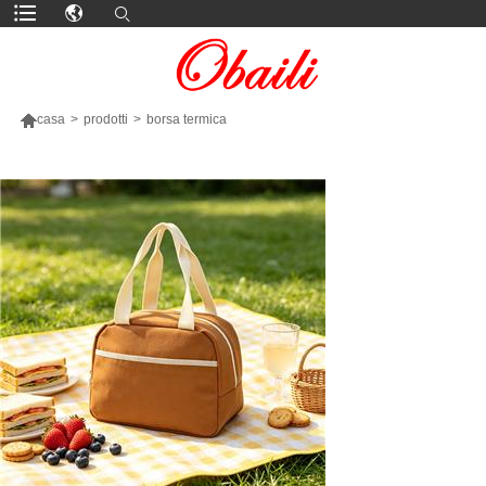

casa
>
prodotti
>
borsa termica
PIÙ PRODOTTI